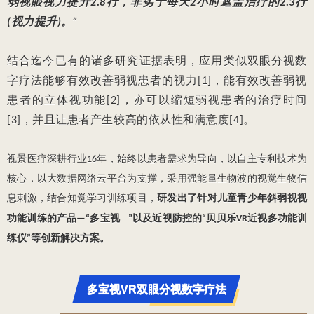
弱视眼视力提升2.8行，非劣于每天2小时遮盖治疗的2.3行
(视力提升)。”
结合迄今已有的诸多研究证据表明，应用类似双眼分视数
字疗法能够有效改善弱视患者的视力[1]，能有效改善弱视
患者的立体视功能[2]，亦可以缩短弱视患者的治疗时间
[3]，并且让患者产生较高的依从性和满意度[4]。
视景医疗深耕行业16年，始终以患者需求为导向，以自主专利技术为
核心，以大数据网络云平台为支撑，采用强能量生物波的视觉生物信
息刺激，结合知觉学习训练项目，
研发出了针对儿童青少年斜弱视视
功能训练的产品—“
多宝视
”以及近视防
控的“贝贝乐VR近视多功能训
练仪”等创新解决方案。
多宝视VR双眼分视数字疗法