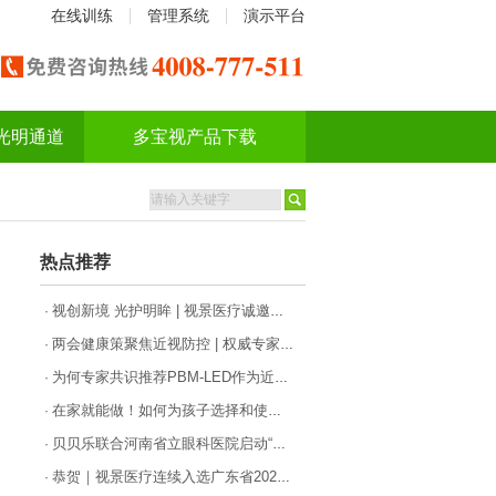
在线训练
管理系统
演示平台
光明通道
多宝视产品下载
热点推荐
视创新境 光护明眸 | 视景医疗诚邀您共赴2026年斜视与小儿眼科学术大会
·
两会健康策聚焦近视防控 | 权威专家共话科技护眼，视景医疗LED红光成合规防控新选择
·
为何专家共识推荐PBM-LED作为近视防控一线选择?
·
在家就能做！如何为孩子选择和使用一款合格的PBM-LED产品
·
贝贝乐联合河南省立眼科医院启动“近视治疗仪用于控制儿童青少年近视进展的安全性和有效性研究”项目！
·
恭贺｜视景医疗连续入选广东省2025年“专精特新”企业名单
·