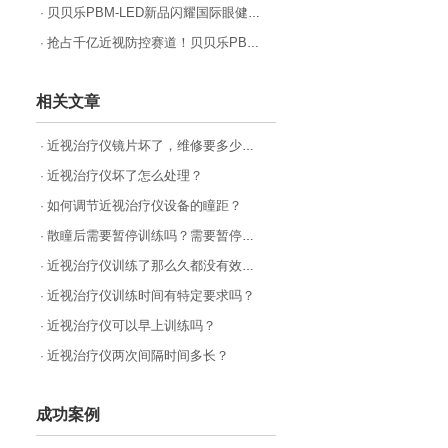
贝贝乐PBM-LED新品闪耀国际眼健康高峰论坛，开启近视防控新篇章
·
抢占千亿近视防控赛道！贝贝乐PBM-LED招商启动，邀您共拓财富蓝海！
·
相关文章
近视治疗仪镜片坏了，维修要多少钱？
·
近视治疗仪坏了怎么处理？
·
如何调节近视治疗仪设备的瞳距？
·
散瞳后需要暂停训练吗？需要暂停近视治疗仪的训练多久？
·
近视治疗仪训练了那么久都没有效果？
·
近视治疗仪训练时间有特定要求吗？
·
近视治疗仪可以早上训练吗？
·
近视治疗仪两次间隔时间多长？
·
成功案例