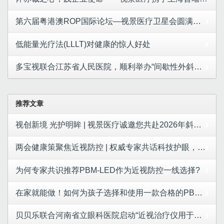
第六届粤港澳ROP国际论坛—视景医疗卫星会圆满举办，张艳玲教授带来精彩学术分享
低能量光疗法(LLLT)对健康的惊人好处
多宝视联合江苏省人民医院，顺利举办“间歇性外斜视/术后欠矫临床研究”启动会
推荐文章
视创新境 光护明眸 | 视景医疗诚邀您共赴2026年斜视与小儿眼科学术大会
两会健康策聚焦近视防控 | 权威专家共话科技护眼，视景医疗LED红光成合规防控新选择
为何专家共识推荐PBM-LED作为近视防控一线选择?
在家就能做！如何为孩子选择和使用一款合格的PBM-LED产品
贝贝乐联合河南省立眼科医院启动“近视治疗仪用于控制儿童青少年近视进展的安全性和有效性研究”项目！